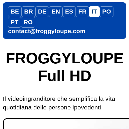
BE
BR
DE
EN
ES
FR
IT
PO
PT
RO
contact@froggyloupe.com
FROGGYLOUPE
Full HD
Il videoingranditore che semplifica la vita
quotidiana delle persone ipovedenti